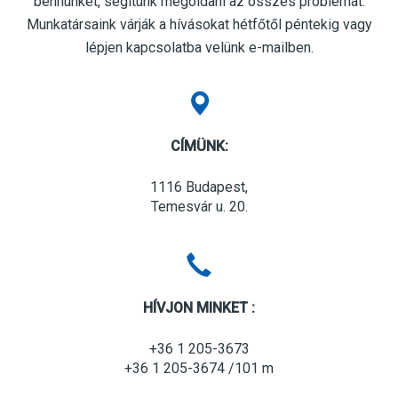
bennünket, segítünk megoldani az összes problémát.
Munkatársaink várják a hívásokat hétfőtől péntekig vagy
lépjen kapcsolatba velünk e-mailben.
CÍMÜNK:
1116 Budapest,
Temesvár u. 20.
HÍVJON MINKET :
+36 1 205-3673
+36 1 205-3674 /101 m