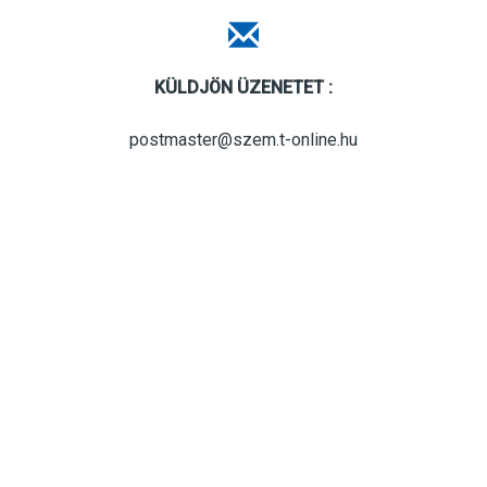
KÜLDJÖN ÜZENETET :
postmaster@szem.t-online.hu